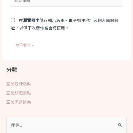
地
站
址
網
*
址
在
瀏覽器
中儲存顯示名稱、電子郵件地址及個人網站網
址，以供下次發佈留言時使用。
分類
宜蘭包棟活動
宜蘭旅遊景點
宜蘭美食推薦
搜
尋