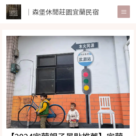
跳
│森堡休閒莊園宜蘭民宿
至
Main
主
要
Men
內
容