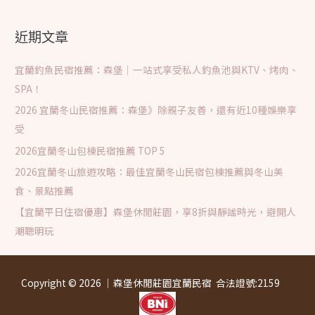
關
鍵
近期文章
字
:
宜蘭釣魚民宿推薦：森堡｜一站式享受私人釣魚池與KTV、烤肉、
SPA！
2026 宜蘭冬山民宿推薦：森堡》除親子友善，還有近10種娛樂享
受
2026宜蘭冬山包棟民宿推薦 TOP 5
2026宜蘭冬山旅遊攻略：最佳宜蘭冬山民宿包棟推薦與冬山美
食、景點推薦
【宜蘭平日住宿優惠】森堡休閒莊園，享8折與靜謐時光，避開人
潮聰明玩
Copyright © 2026 │森堡休閒莊園宜蘭民宿 合法證號:2159