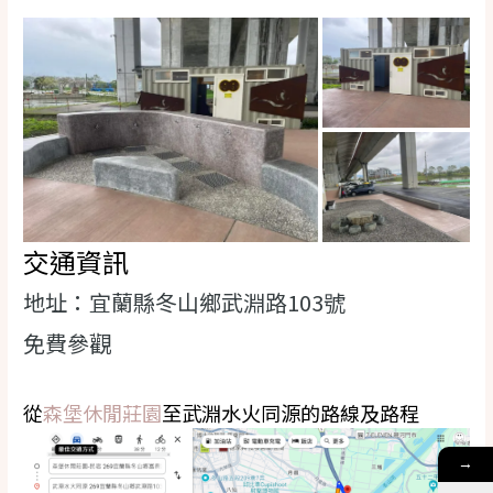
交通資訊
地址：宜蘭縣冬山鄉武淵路103號
免費參觀
從
森堡休閒莊園
至武淵水火同源的路線及路程
→