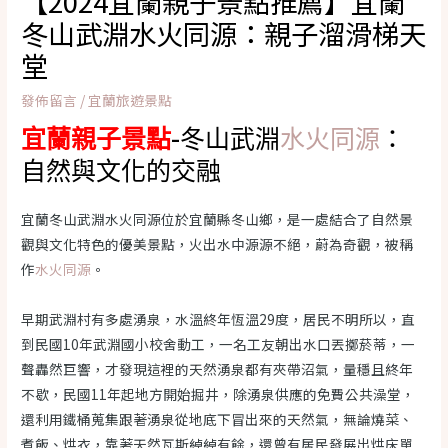
【2024宜蘭親子景點推薦】宜蘭
冬山武淵水火同源：親子溜滑梯天
堂
發佈留言
/
宜蘭旅遊景點
宜蘭親子景點
-冬山武淵
水火同源
：
自然與文化的交融
宜蘭冬山武淵水火同源位於宜蘭縣冬山鄉，是一處結合了自然景
觀與文化特色的優美景點，火出水中源源不絕，蔚為奇觀，被稱
作
水火同源
。
早期武淵村有多處湧泉，水溫終年恆溫29度，居民不明所以，直
到民國10年武淵國小校舍動工，一名工友朝出水口丟擲菸蒂，一
聲轟然巨響，才發現這裡的天然湧泉都有夾帶沼氣，量穩且終年
不歇，民國11年起地方開始掘井，除湧泉供應的免費公共澡堂，
還利用鐵桶蒐集跟著湧泉從地底下冒出來的天然氣，無論燒菜、
煮飯、烘衣，靠著天然瓦斯綽綽有餘，還曾有居民發展出烘床單