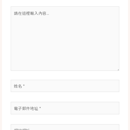
請
在
這
裡
輸
入
內
容...
姓
名
*
電
子
郵
件
網