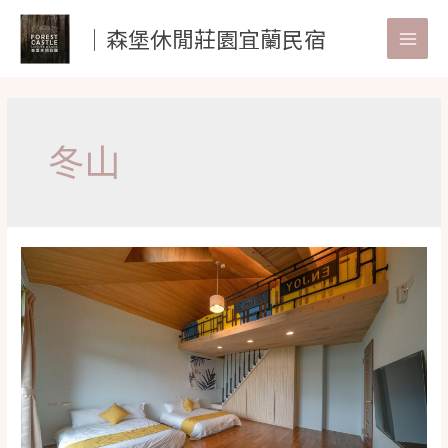
跳
│森堡休閒莊園宜蘭民宿
至
Main
主
要
Men
內
容
冬山