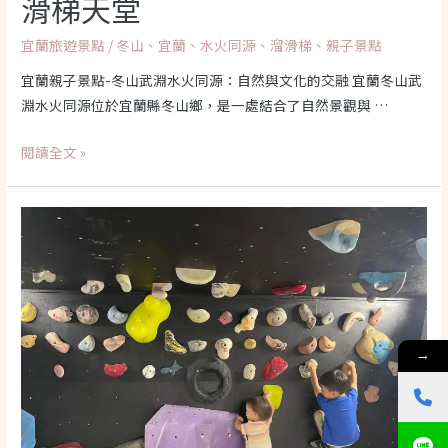
滑梯天堂
宜蘭旅遊景點
/
冬山
、
宜蘭
、
水火同源
、
溜滑梯
、
親子景點
宜蘭親子景點-冬山武淵水火同源：自然與文化的交融 宜蘭冬山武
淵水火同源位於宜蘭縣冬山鄉，是一處結合了自然景觀與 …
【2024
閱讀全文 »
宜
蘭
親
子
景
點
推
薦】
→
宜
蘭
冬