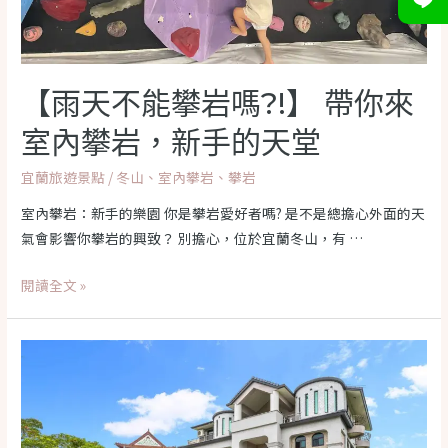
山
武
淵
水
【雨天不能攀岩嗎?!】 帶你來
火
同
室內攀岩，新手的天堂
源：
宜蘭旅遊景點
/
冬山
、
室內攀岩
、
攀岩
親
子
室內攀岩：新手的樂園 你是攀岩愛好者嗎? 是不是總擔心外面的天
溜
氣會影響你攀岩的興致？ 別擔心，位於宜蘭冬山，有 …
滑
梯
【雨
閱讀全文 »
天
天
堂
不
能
攀
岩
嗎?!】