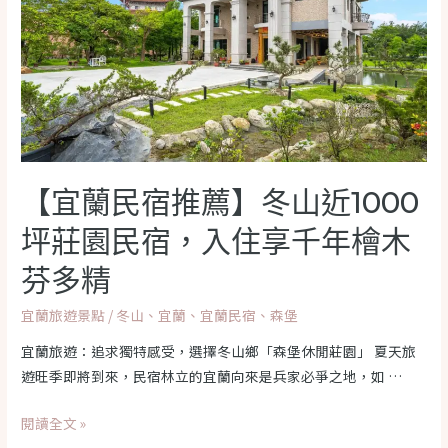
帶
你
來
室
內
攀
岩，
新
【宜蘭民宿推薦】冬山近1000
手
坪莊園民宿，入住享千年檜木
的
天
芬多精
堂
宜蘭旅遊景點
/
冬山
、
宜蘭
、
宜蘭民宿
、
森堡
宜蘭旅遊：追求獨特感受，選擇冬山鄉「森堡休閒莊園」 夏天旅
遊旺季即將到來，民宿林立的宜蘭向來是兵家必爭之地，如 …
【宜
閱讀全文 »
蘭