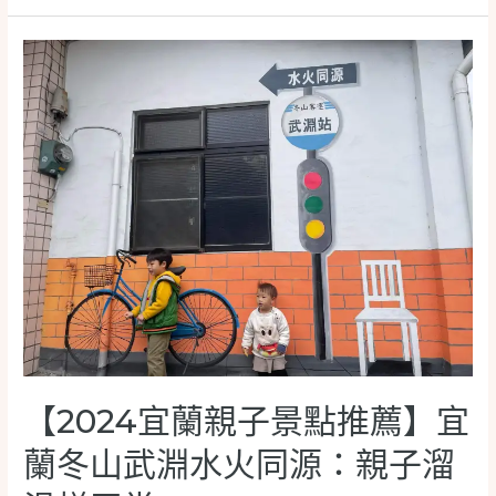
蘭
開
求
人
婚、
潮
結
聰
婚
明
之
玩
選：
浪
漫
villa
莊
園
民
宿
【2024宜蘭親子景點推薦】宜
蘭冬山武淵水火同源：親子溜