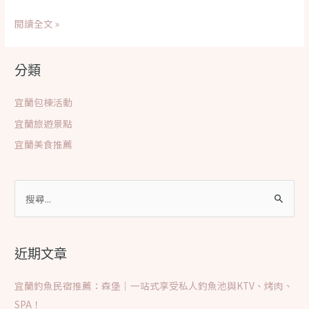
年
檜
2023
閱讀全文 »
木
冬
芬
山
分類
多
熱
精
氣
宜蘭包棟活動
球
宜蘭旅遊景點
嘉
年
宜蘭美食推薦
華
搜
尋
關
鍵
近期文章
字
:
宜蘭釣魚民宿推薦：森堡｜一站式享受私人釣魚池與KTV、烤肉、
SPA！