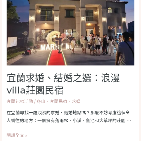
宿
優
惠】
森
堡
休
閒
莊
園，
享
宜蘭求婚、結婚之選：浪漫
8
villa莊園民宿
折
與
宜蘭包棟活動
/
冬山
、
宜蘭民宿
、
求婚
靜
謐
在宜蘭尋找一處浪漫的求婚、結婚地點嗎？那麼不妨考慮這個令
時
人嚮往的地方：一個擁有落雨松、小溪、魚池和大草坪的莊園 …
光，
宜
閱讀全文 »
避