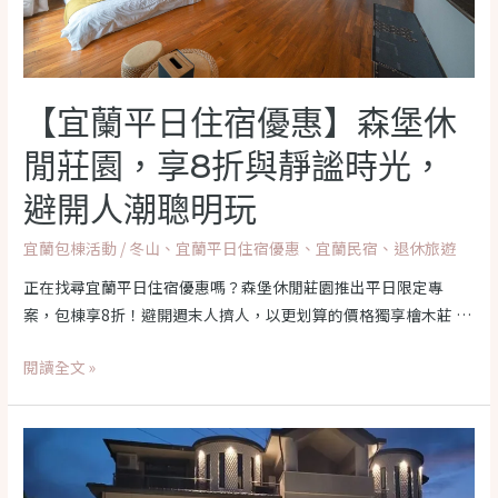
【宜蘭平日住宿優惠】森堡休
閒莊園，享8折與靜謐時光，
避開人潮聰明玩
宜蘭包棟活動
/
冬山
、
宜蘭平日住宿優惠
、
宜蘭民宿
、
退休旅遊
正在找尋宜蘭平日住宿優惠嗎？森堡休閒莊園推出平日限定專
案，包棟享8折！避開週末人擠人，以更划算的價格獨享檜木莊 …
【宜
閱讀全文 »
蘭
平
日
住